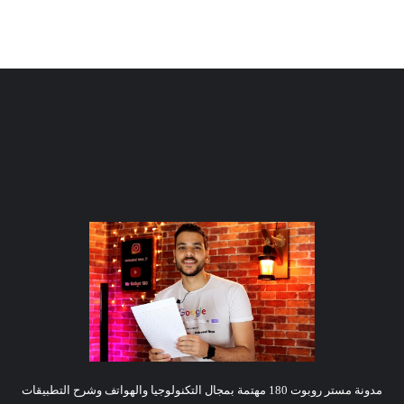
مدونة مستر روبوت 180 مهتمة بمجال التكنولوجيا والهواتف وشرح التطبيقات