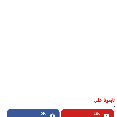
تابعونا علي
5K
85K