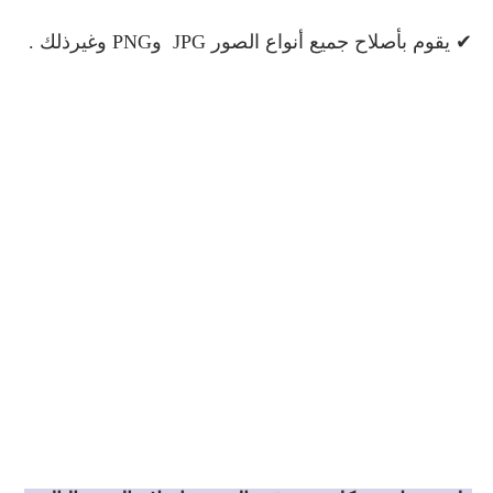
✔ يقوم بأصلاح جميع أنواع الصور JPG وPNG وغيرذلك .