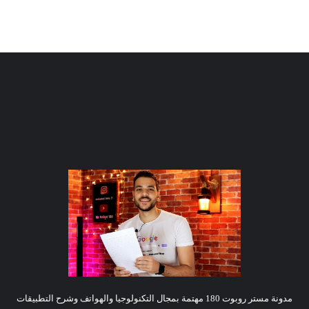
مدونة مستر روبوت 180 مهتمة بمجال التكنولوجيا والهواتف وشرح التطبيقات