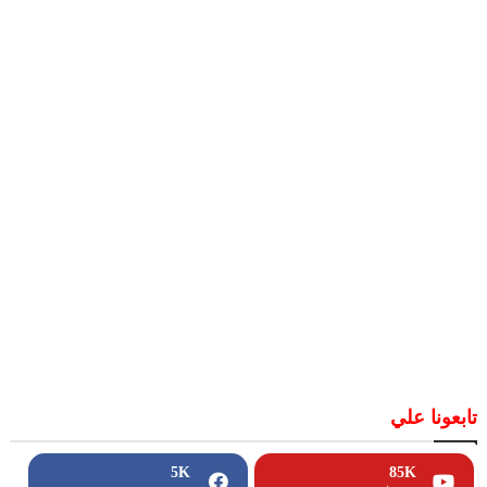
تابعونا علي
5K
85K