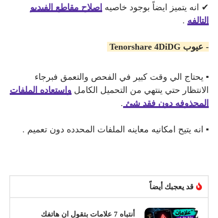
✔ انه يتميز ايضاً بوجود خاصيه
اصلاح مقاطع الفيديو
التالفه
.
- عيوب
enorshare 4DiDG
T
▪ يحتاج الي وقت كبير في الفحص والتعمق فبرجاء
الانتظار حتي ينتهي من التحميل الكامل
واستعاده الملفات
المحذوفه دون فقد شئ
.
▪ انه يتيح امكانيه معاينه الملفات المحدده دون تعميم .
قد يعجبك أيضاً
أنتباه 7 علامات بتقول ان هاتفك