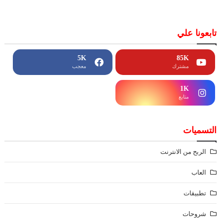
تابعونا علي
5K
85K
مشترك
معجب
1K
متابع
التسميات
الربح من الانترنت
العاب
تطبيقات
شروحات