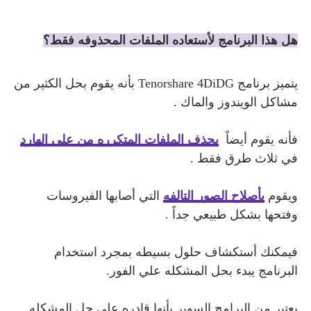
هل هذا البرنامج لأستعاده الملفات المحذوفه فقط؟
يتميز برنامج
T
enorshare 4DiDG بأنه يقوم بحل الكثير من
مشاكل الويندوز والماك .
فأنه يقوم أيضاً
بحذف الملفات المتكرره من علي الهارد
في ثلاث طرق فقط .
ويقوم
بأصلاح الصور التالفه
التي أصابها الفيروسات
وفتحها بشكل طبيعي جداً .
فيمكنك أستكشاف حلول بسيطه بمجرد استخدام
البرنامج يبدء بحل المشكله علي الفور.
يعتبر من البرامج السوبر بأنها قادره علي حل المشكله