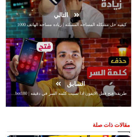
التالي
كيفيه حل مشكله المساحه الممتلئه | زياده مساحه الهاتف 1000 جيجا بايت
السابق
طريقه فتح قفل الايفون اذا نسيت كلمه السر في دقيقه | Mr Robot180
مقالات ذات صلة