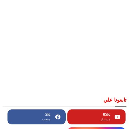
تابعونا علي
5K
85K
مشترك
معجب