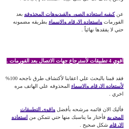
عن
كيفيه استعاده الصور والفيديوهات المحذوفه
بعد
الفورمات
واستعاده الارقام والاسماء
بطريقه مضمونه
حتي لا يفقدها نهائياً .
أقوي 4 تطبيقات لأسترجاع جهات الاتصال بعد الفورمات .
فقد قمنا بالبحث علي اعقابنا لأكتشاف طرق ناجحه 100%
لأستعاده الارقام والاسماء
المحذوفه علي الهاتف مره
اخري .
فأليك الان قائمه مرشحه بأفضل
واقوي التطبيقات
المجربه
فأختار ما يناسبك منها حتي تتمكن من
استعاده
الارقام
شكل صحيح .