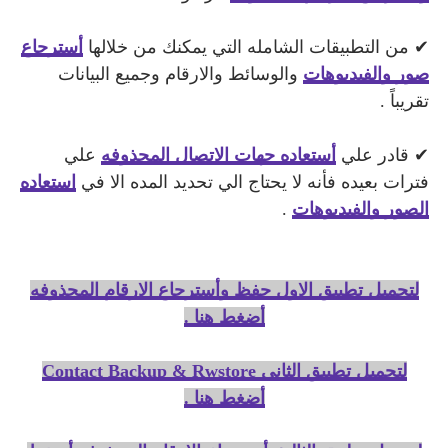
✔ من التطبيقات الشامله التي يمكنك من خلالها
أسترجاع
صور والفيديوهات
والوسائط والارقام وجميع البيانات
تقريباً .
✔ قادر علي
أستعاده جهات الاتصال المحذوفه
علي
فترات بعيده فأنه لا يحتاج الي تحديد المده الا في
استعاده
الصور والفيديوهات
.
لتحميل تطبيق الاول حفظ وأسترجاع الارقام المحذوفه
أضغط هنا .
لتحميل تطبيق الثاني Contact Backup & Rwstore
أضغط هنا .