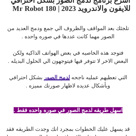
أسرع برنامج لدمج الصور بشكل احترافي
للايفون والاندرويد 2023 | Mr Robot 180
تلجئك بعد المواقف والظروف الي جمع ودمج العديد من
الصور مهما كانت عددها في صوره واحده .
فتوجد هذه الخاصيه في بعض الهواتف الذاكيه ولكن
البعض الاخر لا تتوفر فيها فيتوجهون الي الحلول البديله .
التي تعطيهم عمليه ناجحه
لدمج الصور
بشكل احترافي
وبأشكال عديده لاظهار صورتك مميزه .
اسهل طريقه لدمج الصور في صوره واحده فقط .
قد يسهل عليك الخطوات بمجرد انك وجدت الطريقه فقد