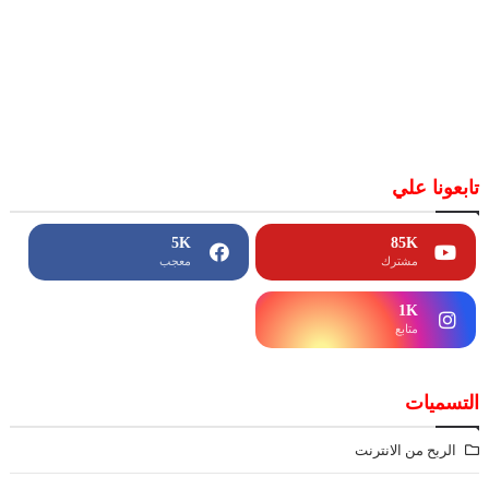
تابعونا علي
5K
85K
مشترك
معجب
1K
متابع
التسميات
الربح من الانترنت