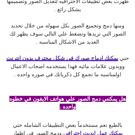
ظهرت بعض تطبيقات الاحترافيه لتعديل الصور وتصميمها
بشكل رائع .
ومنها دمج وتجميع الصور بكل سهوله من خلال تحديد
الصور التي تريدها وتضغط علي التالي سوف يظهر لك
العديد من الاشكال المناسبه .
حتي
يمكنك ادماج صورك في شكل محترف بدون انترنت
ووبدون علامات مائيه فهذا يستخدمه اصحاب الاعمال
اولمناسبه ما تجمع كل ذكرياتك في صوره واحده .
هل يمكنني دمج الصور علي هواتف الايفون في خطوه
واحده .
بالطبع نعم مستخدماً بعض التطبيقات الشامله حتي
يمكنك عمل ايديت احترافي
ودمج الصور في اظهار