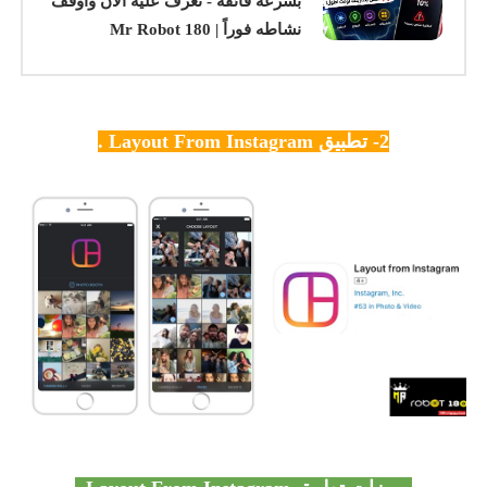
بسرعه فائقه - تعرف عليه الان وأوقف
نشاطه فوراً | Mr Robot 180
2- تطبيق Layout From Instagram .