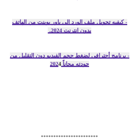
- كيفيه تحويل ملف الورد الي باور بوينت من الهاتف
بدون انترنت 2024.
- برنامج أحترافي لضغط حجم الفيديو دون التقليل من
جودته مجاناً 202
4
***********************