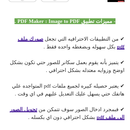
- مميزات
تطبيق PDF Maker : Image to PDF .
✔ من التطبيقات الاحترافيه التي تجعل
صورك ملف
pdf
بكل سهوله وبضغطه واحده فقط .
✔ يتميز بأنه يقوم بعمل سكانر للصور حتي تكون بشكل
اوضح وزوايه معتدله بشكل احترافي .
✔ يعتبر حصيله كبيره لجميع ملفات pdf المتواجده علي
هاتفك حتي يسهل عليك التعديل عليهم في اي وقت .
✔ فبمجرد ادخال الصور سوف تتمكن من
تحويل الصور
الي ملف
pdf
بشكل احترافي دون اي بكسله .