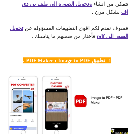
تتمكن من انشاء
وتحويل الصوره الي ملف بي دي
اف
بشكل مرن .
فسوف نقدم لكم اقوي التطبيقات المسؤوله عن
تحويل
الصور الي pdf
فأختار من ضمنهم ما يناسبك .
1- تطبيق PDF Maker : Image to PDF .