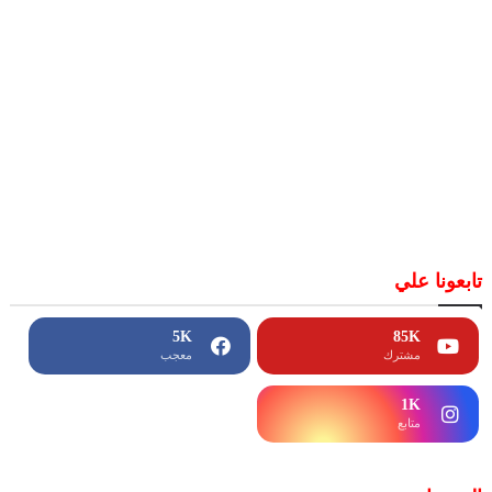
تابعونا علي
5K
85K
مشترك
معجب
1K
متابع