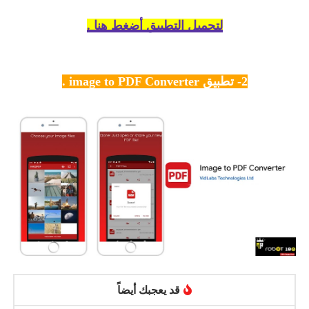
لتحميل التطبيق أضغط هنا .
2- تطبيق image to PDF Converter .
قد يعجبك أيضاً